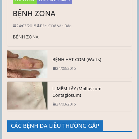
BỆNH ZONA
24/03/2015
Bác sĩ Đỗ Văn Bảo
BỆNH ZONA
BỆNH HẠT CƠM (Warts)
24/03/2015
U MỀM LÂY (Molluscum
Contagiosum)
24/03/2015
CÁC BỆNH DA LIỄU THƯỜNG GẶP