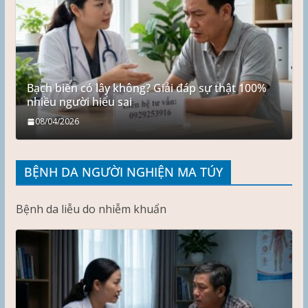
Bạch biến có lây không? Giải đáp sự thật 100%
nhiều người hiểu sai
08/04/2026
BỆNH DA NGƯỜI NGHIỆN MA TÚY
Bệnh da liễu do nhiễm khuẩn