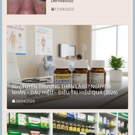
Dermatitis)
17/04/2023
SUY TUYẾN THƯỢNG THẬN LÀ GÌ? NGUYÊN
NHÂN – DẤU HIỆU – ĐIỀU TRỊ HIỆU QUẢ (2026)
28/04/2026