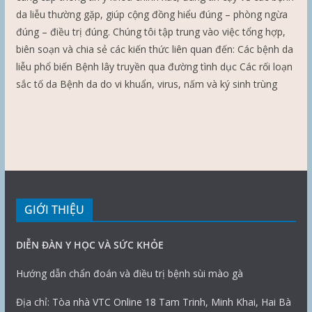
da liễu thường gặp, giúp cộng đồng hiểu đúng – phòng ngừa
đúng – điều trị đúng. Chúng tôi tập trung vào việc tổng hợp,
biên soạn và chia sẻ các kiến thức liên quan đến: Các bệnh da
liễu phổ biến Bệnh lây truyền qua đường tình dục Các rối loạn
sắc tố da Bệnh da do vi khuẩn, virus, nấm và ký sinh trùng
GIỚI THIỆU
DIỄN ĐÀN Y HỌC VÀ SỨC KHỎE
Hướng dẫn chẩn đoán và điều trị bệnh sùi mào gà
Địa chỉ: Tòa nhà VTC Online 18 Tam Trinh, Minh Khai, Hai Bà