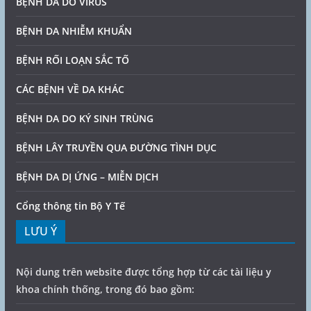
BỆNH DA DO VIRUS
BỆNH DA NHIỄM KHUẨN
BỆNH RỐI LOẠN SẮC TỐ
CÁC BỆNH VỀ DA KHÁC
BỆNH DA DO KÝ SINH TRÙNG
BỆNH LÂY TRUYỀN QUA ĐƯỜNG TÌNH DỤC
BỆNH DA DỊ ỨNG – MIỄN DỊCH
Cổng thông tin Bộ Y Tế
LƯU Ý
Nội dung trên website được tổng hợp từ các tài liệu y
khoa chính thống, trong đó bao gồm: