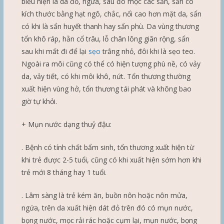
biểu hiện là da đỏ, ngứa, sau đó mọc các sẩn, sẩn có
kích thước bằng hạt ngô, chắc, nổi cao hơn mặt da, sẩn
có khi là sẩn huyết thanh hay sẩn phù. Da vùng thương
tổn khô ráp, hằn cổ trâu, lỗ chân lông giãn rộng, sẩn
sau khi mất đi để lại
sẹo
trắng nhỏ, đôi khi là sẹo teo.
Ngoài ra môi cũng có thể có hiện tượng phù nề, có vảy
da, vảy tiết, có khi môi khô, nứt. Tổn thương thường
xuất hiện vùng hở, tổn thương tái phát và không bao
giờ tự khỏi.
+ Mụn nước dạng thuỷ đậu:
. Bệnh có tính chất bẩm sinh, tổn thương xuất hiện từ
khi trẻ được 2-5 tuổi, cũng có khi xuất hiện sớm hơn khi
trẻ mới 8 tháng hay 1 tuổi.
. Lâm sàng là trẻ kém ăn, buồn nôn hoặc nôn mửa,
ngứa, trên da xuất hiện dát đỏ trên đó có mụn nước,
bọng nước, mọc rải rác hoặc cụm lại, mụn nước, bọng