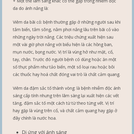
+ Một thể lâm sàng khác có thể gặp trong nhiễm độc
da do ánh nắng là:
Viêm da bãi cỏ: bệnh thường gặp ở những người sau khi
tắm biển, tắm sông, nằm phơi nắng lâu trên bãi cỏ vào
những ngày trời nắng. Các triệu chứng xuất hiện sau
một vài giờ phơi nắng với biểu hiện là các hồng ban,
mụn nước, bọng nước. Vị trí là vùng hở như mặt, cổ,
tay, chân. Trước đó người bệnh có dùng hoặc ăn một
số thực phẩm như tảo biển, một số loại rau hoặc bôi
các thuốc hay hoá chất đóng vai trò là chất cảm quang.
Viêm da đậm sắc tố thành vòng: là bệnh nhiễm độc ánh
sáng cấp tính nhưng trên lâm sàng lại xuất hiện các vết
tăng, đậm sắc tố một cách từ từ theo từng vết. Vị trí
hay gặp là vùng trên cổ, và chất cảm quang hay gặp ở
đây chính là nước hoa.
Dị ứng với ánh sáng