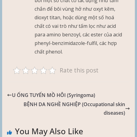
bôi một số chất có tác dụng như tấm
chắn để bôi vùng hở như oxyt kẽm,
dioxyt titan, hoặc dùng một số hoá
chất có vai trò như tấm lọc như acid
para amino benzoyl, các ester của acid
phenyl-benzimidazole-fulfil, các hợp
chất phenol.
Rate this post
U ỐNG TUYẾN MỒ HÔI (Syringoma)
BỆNH DA NGHỀ NGHIỆP (Occupational skin
diseases)
You May Also Like