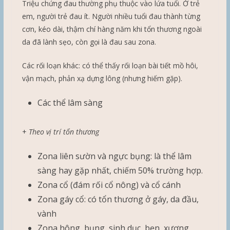
Triệu chứng đau thường phụ thuộc vào lứa tuổi. Ở trẻ
em, người trẻ đau ít. Người nhiều tuổi đau thành từng
cơn, kéo dài, thậm chí hàng năm khi tổn thương ngoài
da đã lành sẹo, còn gọi là đau sau zona.
Các rối loạn khác: có thể thấy rối loạn bài tiết mồ hôi,
vận mạch, phản xạ dựng lông (nhưng hiếm gặp).
Các thể lâm sàng
+
Theo vị trí tổn thương
Zona liên sườn và ngực bụng: là thể lâm
sàng hay gặp nhất, chiếm 50% trường hợp.
Zona cổ (đám rối cổ nông) và cổ cánh
Zona gáy cổ: có tổn thương ở gáy, da đầu,
vành
Zona hông, bụng, sinh dục, bẹn, xương