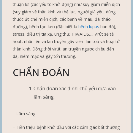
thuận lợi (các yếu tố khởi động) như suy giảm miễn dịch
(suy giảm về thần kinh và thể lực, người già yếu, dùng
thuốc ức chế miễn dịch, các bệnh về máu, đái tháo
đường), bệnh tạo keo (đặc biệt là
bệnh lupus
ban đỏ),
stress, điều trị tia xạ, ung thư, HIV/AIDS…, virút sẽ tái
hoạt, nhân lên và lan truyền gây viêm lan toả và hoại tử
thần kinh. Đồng thời virút lan truyền ngược chiều đến
da, niêm mạc và gây tổn thương.
CHẨN ĐOÁN
Chẩn đoán xác định: chủ yếu dựa vào
lâm sàng.
– Lâm sàng
+ Tiền triệu: bệnh khởi đầu với các cảm giác bất thường