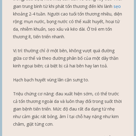
gian trung bình từ khi phát tổn thương đến khi lành
sẹo
khoảng 2-4 tuần. Người cao tuổi tổn thương nhiều, diện
rộng; mụn nước, bọng nước có thể xuất huyết, hoại tử
da, nhiễm khuẩn, sẹo xấu và kéo dài. Ở trẻ em tổn
thương ít, tiến triển nhanh.
Vị trí: thường chỉ ở một bên, không vượt quá đường
giữa cơ thể và theo đường phân bố của một dây thần
kinh ngoại biên; cá biệt bị cả hai bên hay lan toả.
Hạch bạch huyết vùng lân cận sưng to.
Triệu chứng cơ năng: đau xuất hiện sớm, có thể trước
cả tổn thương ngoài da và luôn thay đổi trong suốt thời
gian bệnh tiến triển. Mức độ đau rất đa dạng từ nhẹ
như cảm giác rát bỏng, âm ỉ tại chỗ hay nặng như kim
châm, giật từng cơn.