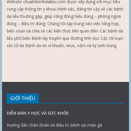
Website chuatribenhdalieu.com được xây dựng với mục tiêu
cung cấp thông tin y khoa chính xác, đáng tin cậy về các bệnh
da liễu thường gặp, giúp cộng đồng hiểu đúng – phòng ngừa
đúng – điều trị đúng. Chúng tôi tập trung vào việc tổng hợp,
biên soạn và chia sẻ các kiến thức liên quan đến: Các bệnh da
liễu phổ biến Bệnh lây truyền qua đường tình dục Các rối loạn
sắc tố da Bệnh da do vi khuẩn, virus, nấm và ký sinh trùng
GIỚI THIỆU
DIỄN ĐÀN Y HỌC VÀ SỨC KHỎE
Hướng dẫn chẩn đoán và điều trị bệnh sùi mào gà