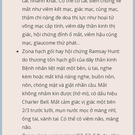
các nhánh khác. Có thể có các biến chứng về
mắt như viêm kết mạc, giác mạc, củng mạc,
thậm chí nặng đe doạ thị lực như hoại tử
võng mạc cấp tính, viêm dây thần kinh thị
giác, hội chứng đỉnh ổ mắt, viêm hậu củng
mạc, glaucome thứ phát…
Zona hạch gối hay hội chứng Ramsay Hunt:
do thương tổn hạch gối của dây thần kinh
Bệnh nhân liệt mặt một bên, ù tai, nghe
kém hoặc mất khả năng nghe, buồn nôn,
nôn, chóng mặt và giật nhãn cầu. Mắt
không nhắm kín được (hở mi), có dấu hiệu
Charler Bell. Mất cảm giác vị giác một bên
2/3 trước lưỡi, mụn nước mọc ở màng nhĩ,
ống tai, vành tai. Có thể có viêm não, màng
não.