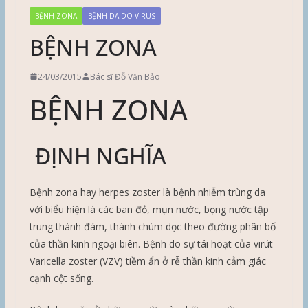
BỆNH ZONA
BỆNH DA DO VIRUS
BỆNH ZONA
24/03/2015
Bác sĩ Đỗ Văn Bảo
BỆNH ZONA
ĐỊNH NGHĨA
Bệnh zona hay herpes zoster là bệnh nhiễm trùng da
với biểu hiện là các ban đỏ, mụn nước, bọng nước tập
trung thành đám, thành chùm dọc theo đường phân bố
của thần kinh ngoại biên. Bệnh do sự tái hoạt của virút
Varicella zoster (VZV) tiềm ẩn ở rễ thần kinh cảm giác
cạnh cột sống.