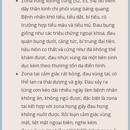
Zona vùng xương cùng (S2, S3, S4): do viêm
dây thần kinh chi phối vùng bàng quang.
Bệnh nhân khó tiểu, tiểu dắt, bí tiểu, có
trường hợp tiểu máu và tiểu mủ. Đau bụng
giống như các triệu chứng ngoại khoa, đau
quặn bụng dưới, căng tức, bí trung đại tiện,
hậu môn co thắt và cứng như đá không thể
khám được, đau nhức vùng da một bên sinh
dục kèm theo thương tổn da điển hình.
Zona tai: cảm giác rát bỏng, đau vùng tai, có
thể lan ra thái dương và gáy. Ðau xảy ra
từng cơn kéo dài nhiều ngày làm bệnh nhân
không ăn, không ngủ được, đặc biệt là zona
tai kết hợp với zona họng gây đau họng
không nuốt được. Rối loạn cảm giác vùng
mặt, liệt mặt ngoại biên, nghe kém.