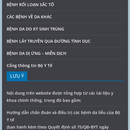
BỆNH RỐI LOẠN SẮC TỐ
CÁC BỆNH VỀ DA KHÁC
BỆNH DA DO KÝ SINH TRÙNG
BỆNH LÂY TRUYỀN QUA ĐƯỜNG TÌNH DỤC
BỆNH DA DỊ ỨNG – MIỄN DỊCH
Cổng thông tin Bộ Y Tế
LƯU Ý
Nội dung trên website được tổng hợp từ các tài liệu y
khoa chính thống, trong đó bao gồm:
Hướng dẫn chẩn đoán và điều trị các bệnh da liễu của Bộ
Y tế
(ban hành kèm theo Quyết định số 75/QĐ-BYT ngày