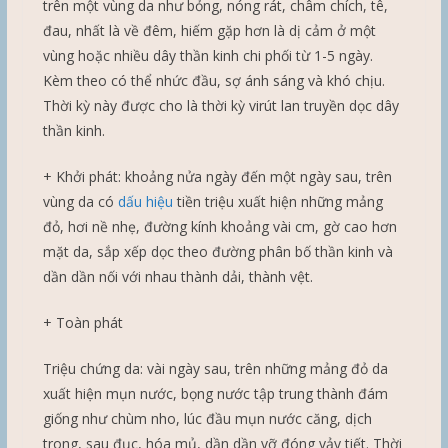
trên một vùng da như bỏng, nóng rát, châm chích, tê,
đau, nhất là về đêm, hiếm gặp hơn là dị cảm ở một
vùng hoặc nhiều dây thần kinh chi phối từ 1-5 ngày.
Kèm theo có thể nhức đầu, sợ ánh sáng và khó chịu.
Thời kỳ này được cho là thời kỳ virút lan truyền dọc dây
thần kinh.
+ Khởi phát: khoảng nửa ngày đến một ngày sau, trên
vùng da có
dấu hiệu
tiền triệu xuất hiện những mảng
đỏ, hơi nề nhẹ, đường kính khoảng vài cm, gờ cao hơn
mặt da, sắp xếp dọc theo đường phân bố thần kinh và
dần dần nối với nhau thành dải, thành vệt.
+ Toàn phát
Triệu chứng da: vài ngày sau, trên những mảng đỏ da
xuất hiện mụn nước, bọng nước tập trung thành đám
giống như chùm nho, lúc đầu mụn nước căng, dịch
trong, sau đục, hóa mủ, dần dần vỡ đóng vảy tiết. Thời