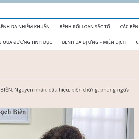
BỆNH DA NHIỄM KHUẨN
BỆNH RỐI LOẠN SẮC TỐ
CÁC BỆN
N QUA ĐƯỜNG TÌNH DỤC
BỆNH DA DỊ ỨNG – MIỄN DỊCH
C
BIẾN. Nguyên nhân, dấu hiệu, biến chứng, phòng ngừa