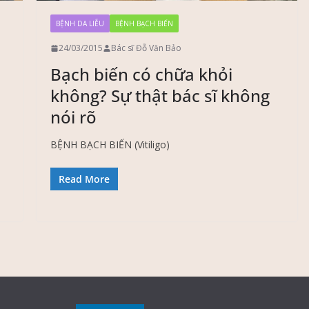
BỆNH DA LIỄU
BỆNH BẠCH BIẾN
24/03/2015
Bác sĩ Đỗ Văn Bảo
Bạch biến có chữa khỏi
không? Sự thật bác sĩ không
nói rõ
BỆNH BẠCH BIẾN (Vitiligo)
Read More