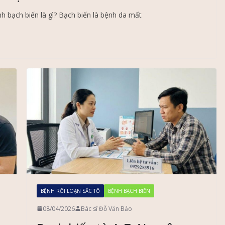
 bạch biến là gì? Bạch biến là bệnh da mất
BỆNH RỐI LOẠN SẮC TỐ
BỆNH BẠCH BIẾN
08/04/2026
Bác sĩ Đỗ Văn Bảo