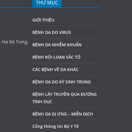
THƯ MỤC
GIỚI THIỆU
BỆNH DA DO VIRUS
, Hai Bà Trưng,
BỆNH DA NHIỄM KHUẨN
BỆNH RỐI LOẠN SẮC TỐ
CÁC BỆNH VỀ DA KHÁC
BỆNH DA DO KÝ SINH TRÙNG
BỆNH LÂY TRUYỀN QUA ĐƯỜNG
TÌNH DỤC
BỆNH DA DỊ ỨNG – MIỄN DỊCH
Cổng thông tin Bộ Y Tế