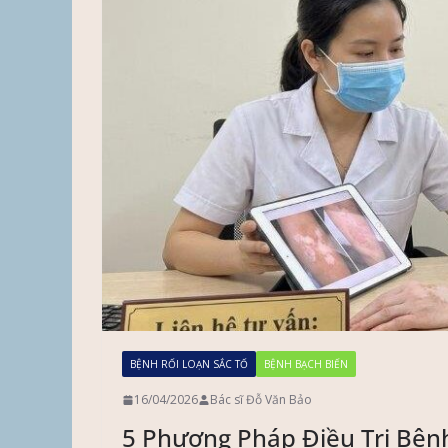
BỆNH RỐI LOẠN SẮC TỐ
BỆNH BẠCH BIẾN
16/04/2026
Bác sĩ Đỗ Văn Bảo
5 Phương Pháp Điều Trị Bện