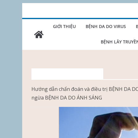
Skip
to
content
GIỚI THIỆU
BỆNH DA DO VIRUS
BỆNH LÂY TRUYỀ
BỆNH DA DO ÁNH SÁNG
Hướng dẫn chẩn đoán và điều trị BỆNH DA D
ngừa BỆNH DA DO ÁNH SÁNG