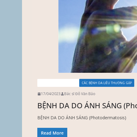
BỆNH DA DO ÁNH SÁNG
CÁC BỆNH DA LIỄU THƯỜNG GẶP
17/04/2023
Bác sĩ Đỗ Văn Bảo
BỆNH DA DO ÁNH SÁNG (Pho
BỆNH DA DO ÁNH SÁNG (Photodermatosis)
Read More