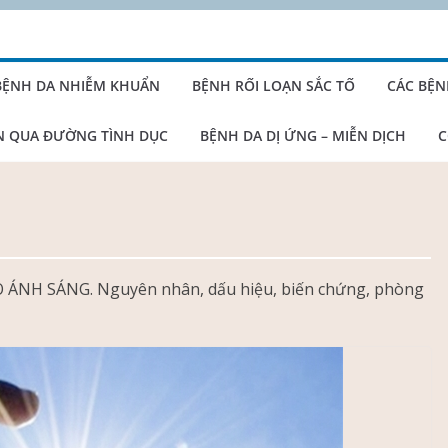
BỆNH DA NHIỄM KHUẨN
BỆNH RỐI LOẠN SẮC TỐ
CÁC BỆN
N QUA ĐƯỜNG TÌNH DỤC
BỆNH DA DỊ ỨNG – MIỄN DỊCH
C
O ÁNH SÁNG. Nguyên nhân, dấu hiệu, biến chứng, phòng