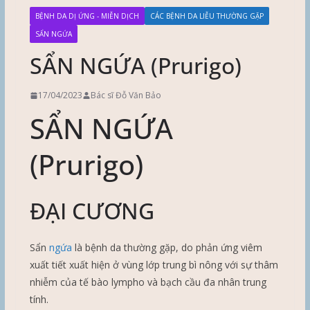
BỆNH DA DỊ ỨNG - MIỄN DỊCH
CÁC BỆNH DA LIỄU THƯỜNG GẶP
SẨN NGỨA
SẨN NGỨA (Prurigo)
17/04/2023
Bác sĩ Đỗ Văn Bảo
SẨN NGỨA
(Prurigo)
ĐẠI CƯƠNG
Sẩn
ngứa
là bệnh da thường gặp, do phản ứng viêm
xuất tiết xuất hiện ở vùng lớp trung bì nông với sự thâm
nhiễm của tế bào lympho và bạch cầu đa nhân trung
tính.