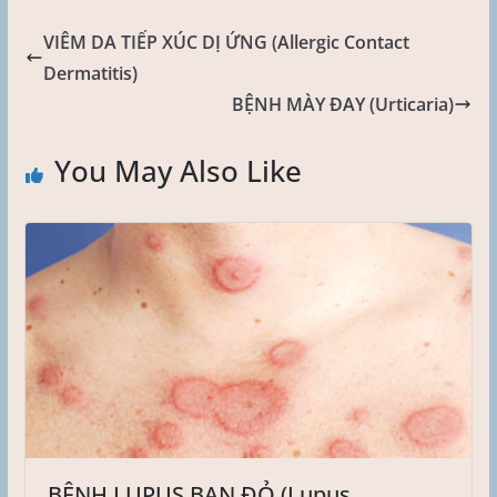
VIÊM DA TIẾP XÚC DỊ ỨNG (Allergic Contact
Dermatitis)
BỆNH MÀY ĐAY (Urticaria)
You May Also Like
BỆNH LUPUS BAN ĐỎ (Lupus