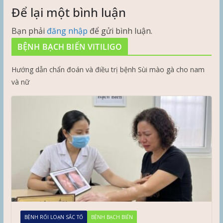
Để lại một bình luận
Bạn phải
đăng nhập
để gửi bình luận.
BỆNH BẠCH BIẾN VITILIGO
Hướng dẫn chẩn đoán và điều trị bệnh Sùi mào gà cho nam
và nữ
BỆNH RỐI LOẠN SẮC TỐ
BỆNH BẠCH BIẾN