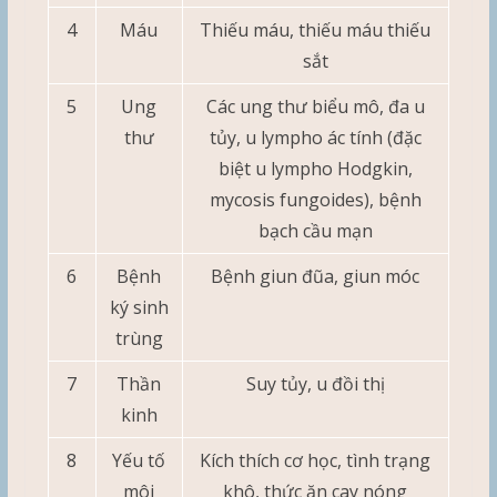
4
Máu
Thiếu máu, thiếu máu thiếu
sắt
5
Ung
Các ung thư biểu mô, đa u
thư
tủy, u lympho ác tính (đặc
biệt u lympho Hodgkin,
mycosis fungoides), bệnh
bạch cầu mạn
6
Bệnh
Bệnh giun đũa, giun móc
ký sinh
trùng
7
Thần
Suy tủy, u đồi thị
kinh
8
Yếu tố
Kích thích cơ học, tình trạng
môi
khô, thức ăn cay nóng