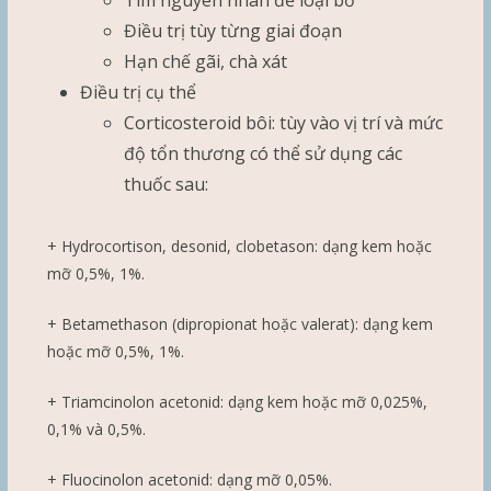
Tìm nguyên nhân để loại bỏ
Điều trị tùy từng giai đoạn
Hạn chế gãi, chà xát
Điều trị cụ thể
Corticosteroid bôi: tùy vào vị trí và mức
độ tổn thương có thể sử dụng các
thuốc sau:
+ Hydrocortison, desonid, clobetason: dạng kem hoặc
mỡ 0,5%, 1%.
+ Betamethason (dipropionat hoặc valerat): dạng kem
hoặc mỡ 0,5%, 1%.
+ Triamcinolon acetonid: dạng kem hoặc mỡ 0,025%,
0,1% và 0,5%.
+ Fluocinolon acetonid: dạng mỡ 0,05%.