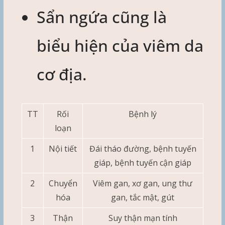
Sẩn ngứa cũng là
biểu hiện của viêm da
cơ địa.
TT
Rối
Bệnh lý
loạn
1
Nội tiết
Đái tháo đường, bệnh tuyến
giáp, bệnh tuyến cận giáp
2
Chuyển
Viêm gan, xơ gan, ung thư
hóa
gan, tắc mật, gút
3
Thận
Suy thận mạn tính