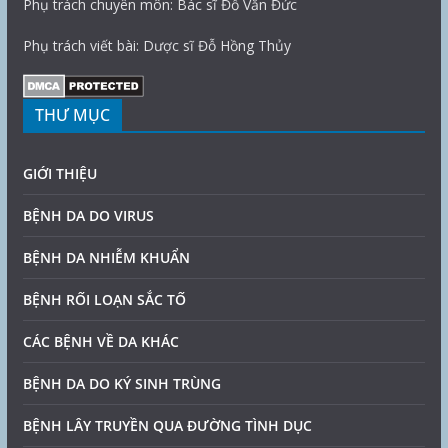
Phụ trách chuyên môn: Bác sĩ Đỗ Văn Đức
Phụ trách viết bài: Dược sĩ Đỗ Hồng Thủy
THƯ MỤC
GIỚI THIỆU
BỆNH DA DO VIRUS
BỆNH DA NHIỄM KHUẨN
BỆNH RỐI LOẠN SẮC TỐ
CÁC BỆNH VỀ DA KHÁC
BỆNH DA DO KÝ SINH TRÙNG
BỆNH LÂY TRUYỀN QUA ĐƯỜNG TÌNH DỤC