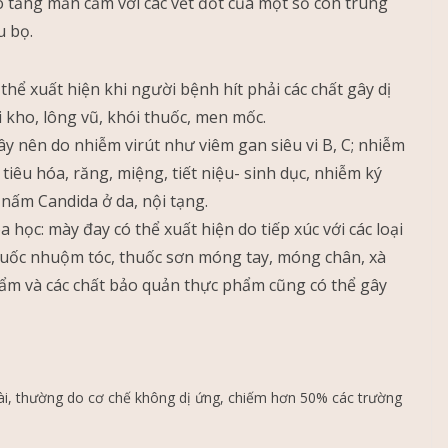
o tăng mẫn cảm với các vết đốt của một số côn trùng
u bọ.
hể xuất hiện khi người bệnh hít phải các chất gây dị
 kho, lông vũ, khói thuốc, men mốc.
y nên do nhiễm virút như viêm gan siêu vi B, C; nhiễm
 tiêu hóa, răng, miệng, tiết niệu- sinh dục, nhiễm ký
nấm Candida ở da, nội tạng.
a học: mày đay có thể xuất hiện do tiếp xúc với các loại
huốc nhuộm tóc, thuốc sơn móng tay, móng chân, xà
ẩm và các chất bảo quản thực phẩm cũng có thể gây
oài, thường do cơ chế không dị ứng, chiếm hơn 50% các trường