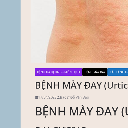
BỆNH DA DỊ ỨNG - MIỄN DỊCH
BỆNH MÀY ĐAY
CÁC BỆNH D
BỆNH MÀY ĐAY (Urtic
17/04/2023
Bác sĩ Đỗ Văn Bảo
BỆNH MÀY ĐAY (U