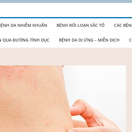
BỆNH DA NHIỄM KHUẨN
BỆNH RỐI LOẠN SẮC TỐ
CÁC BỆN
N QUA ĐƯỜNG TÌNH DỤC
BỆNH DA DỊ ỨNG – MIỄN DỊCH
C