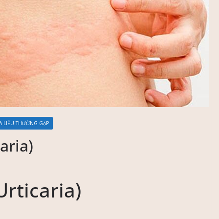
A LIỄU THƯỜNG GẶP
aria)
rticaria)