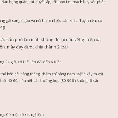
, đau bụng quặn, tụt huyết áp, rối loạn tim mạch hay sốc phản
àng gãi càng ngứa và nổi thêm nhiều sẩn khác. Tuy nhiên, có
ỏng.
 các sẩn phù lặn mất, không để lại dấu vết gì trên da.
iển, mày đay được chia thành 2 loại:
ng 24 giờ, có thể kéo dài đến 6 tuần.
 thể kéo dài hàng tháng, thậm chí hàng năm. Bệnh xảy ra với
tuổi 40-60, hầu hết các trường hợp (80-90%) không rõ căn
ng. Có một số xét nghiệm