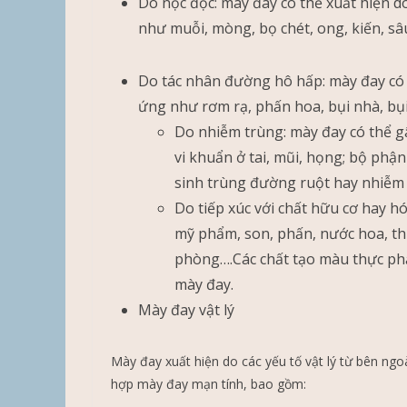
Do nọc độc: mày đay có thể xuất hiện d
như muỗi, mòng, bọ chét, ong, kiến, sâ
Do tác nhân đường hô hấp: mày đay có t
ứng như rơm rạ, phấn hoa, bụi nhà, bụi
Do nhiễm trùng: mày đay có thể gâ
vi khuẩn ở tai, mũi, họng; bộ phận
sinh trùng đường ruột hay nhiễm 
Do tiếp xúc với chất hữu cơ hay hó
mỹ phẩm, son, phấn, nước hoa, t
phòng….Các chất tạo màu thực ph
mày đay.
Mày đay vật lý
Mày đay xuất hiện do các yếu tố vật lý từ bên ng
hợp mày đay mạn tính, bao gồm: