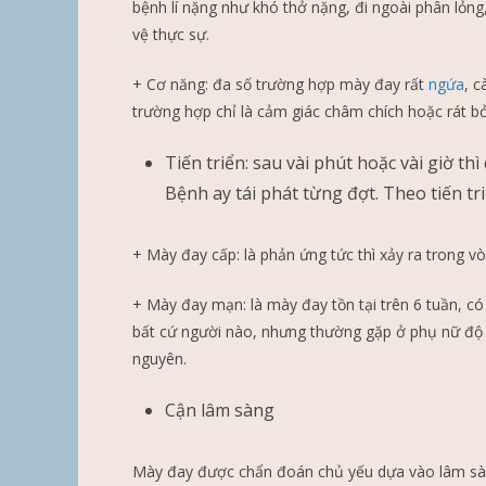
bệnh lí nặng như khó thở nặng, đi ngoài phân lỏng
vệ thực sự.
+ Cơ năng: đa số trường hợp mày đay rất
ngứa
, c
trường hợp chỉ là cảm giác châm chích hoặc rát b
Tiến triển: sau vài phút hoặc vài giờ thì
Bệnh ay tái phát từng đợt. Theo tiến tr
+ Mày đay cấp: là phản ứng tức thì xảy ra trong vò
+ Mày đay mạn: là mày đay tồn tại trên 6 tuần, có
bất cứ người nào, nhưng thường gặp ở phụ nữ độ 
nguyên.
Cận lâm sàng
Mày đay được chẩn đoán chủ yếu dựa vào lâm sà