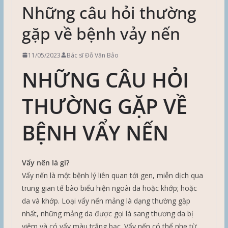
Những câu hỏi thường
gặp về bệnh vảy nến
11/05/2023
Bác sĩ Đỗ Văn Bảo
NHỮNG CÂU HỎI
THƯỜNG GẶP VỀ
BỆNH VẨY NẾN
Vẩy nến là gì?
Vẩy nến là một bệnh lý liên quan tới gen, miễn dịch qua
trung gian tế bào biểu hiện ngoài da hoặc khớp; hoặc
da và khớp. Loại vẩy nến mảng là dạng thường gặp
nhất, những mảng da được gọi là sang thương da bị
viêm và có vẩy màu trắng bạc. Vẩy nến có thể nhẹ từ