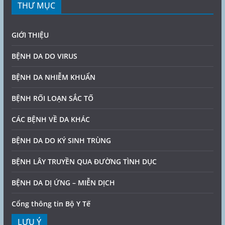
THƯ MỤC
GIỚI THIỆU
BỆNH DA DO VIRUS
BỆNH DA NHIỄM KHUẨN
BỆNH RỐI LOẠN SẮC TỐ
CÁC BỆNH VỀ DA KHÁC
BỆNH DA DO KÝ SINH TRÙNG
BỆNH LÂY TRUYỀN QUA ĐƯỜNG TÌNH DỤC
BỆNH DA DỊ ỨNG – MIỄN DỊCH
Cổng thông tin Bộ Y Tế
LƯU Ý