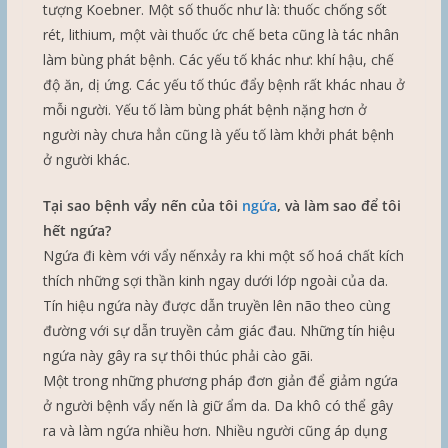
tượng Koebner. Một số thuốc như là: thuốc chống sốt
rét, lithium, một vài thuốc ức chế beta cũng là tác nhân
làm bùng phát bệnh. Các yếu tố khác như: khí hậu, chế
độ ăn, dị ứng. Các yếu tố thúc đẩy bệnh rất khác nhau ở
mỗi người. Yếu tố làm bùng phát bệnh nặng hơn ở
người này chưa hẳn cũng là yếu tố làm khởi phát bệnh
ở người khác.
Tại sao bệnh vẩy nến của tôi
ngứa
, và làm sao để tôi
hết ngứa?
Ngứa đi kèm với vẩy nếnxảy ra khi một số hoá chất kích
thích những sợi thần kinh ngay dưới lớp ngoài của da.
Tín hiệu ngứa này được dẫn truyền lên não theo cùng
đường với sự dẫn truyền cảm giác đau. Những tín hiệu
ngứa này gây ra sự thôi thúc phải cào gãi.
Một trong những phương pháp đơn giản để giảm ngứa
ở người bệnh vẩy nến là giữ ẩm da. Da khô có thể gây
ra và làm ngứa nhiều hơn. Nhiều người cũng áp dụng