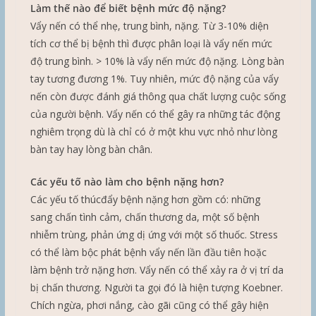
Làm thế nào để biết bệnh mức độ nặng?
Vẩy nến có thể nhẹ, trung bình, nặng. Từ 3-10% diện
tích cơ thể bị bệnh thì được phân loại là vẩy nến mức
độ trung bình. > 10% là vẩy nến mức độ nặng. Lòng bàn
tay tương đương 1%. Tuy nhiên, mức độ nặng của vẩy
nến còn được đánh giá thông qua chất lượng cuộc sống
của người bệnh. Vẩy nến có thể gây ra những tác động
nghiêm trọng dù là chỉ có ở một khu vực nhỏ như lòng
bàn tay hay lòng bàn chân.
Các yếu tố nào làm cho bệnh nặng hơn?
Các yếu tố thúcđẩy bệnh nặng hơn gồm có: những
sang chấn tình cảm, chấn thương da, một số bệnh
nhiễm trùng, phản ứng dị ứng với một số thuốc. Stress
có thể làm bộc phát bệnh vẩy nến lần đầu tiên hoặc
làm bệnh trở nặng hơn. Vẩy nến có thể xảy ra ở vị trí da
bị chấn thương. Người ta gọi đó là hiện tượng Koebner.
Chích ngừa, phơi nắng, cào gãi cũng có thể gây hiện