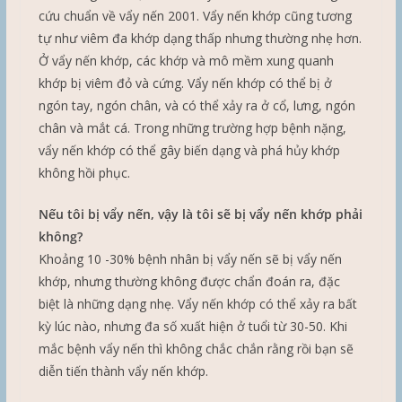
cứu chuẩn về vẩy nến 2001. Vẩy nến khớp cũng tương
tự như viêm đa khớp dạng thấp nhưng thường nhẹ hơn.
Ở vẩy nến khớp, các khớp và mô mềm xung quanh
khớp bị viêm đỏ và cứng. Vẩy nến khớp có thể bị ở
ngón tay, ngón chân, và có thể xảy ra ở cổ, lưng, ngón
chân và mắt cá. Trong những trường hợp bệnh nặng,
vẩy nến khớp có thể gây biến dạng và phá hủy khớp
không hồi phục.
Nếu tôi bị vẩy nến, vậy là tôi sẽ bị vẩy nến khớp phải
không?
Khoảng 10 -30% bệnh nhân bị vẩy nến sẽ bị vẩy nến
khớp, nhưng thường không được chẩn đoán ra, đặc
biệt là những dạng nhẹ. Vẩy nến khớp có thể xảy ra bất
kỳ lúc nào, nhưng đa số xuất hiện ở tuổi từ 30-50. Khi
mắc bệnh vẩy nến thì không chắc chắn rằng rồi bạn sẽ
diễn tiến thành vẩy nến khớp.