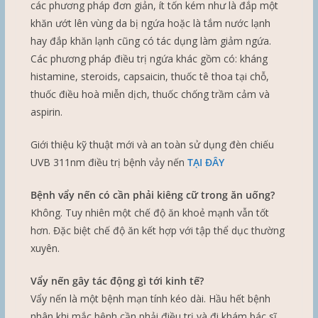
các phương pháp đơn giản, ít tốn kém như là đắp một
khăn ướt lên vùng da bị ngứa hoặc là tắm nước lạnh
hay đắp khăn lạnh cũng có tác dụng làm giảm ngứa.
Các phương pháp điều trị ngứa khác gồm có: kháng
histamine, steroids, capsaicin, thuốc tê thoa tại chỗ,
thuốc điều hoà miễn dịch, thuốc chống trầm cảm và
aspirin.
Giới thiệu kỹ thuật mới và an toàn sử dụng đèn chiếu
UVB 311nm điều trị bệnh vảy nến
TẠI ĐÂY
Bệnh vẩy nến có cần phải kiêng cữ trong ăn uống?
Không. Tuy nhiên một chế độ ăn khoẻ mạnh vẫn tốt
hơn. Đặc biệt chế độ ăn kết hợp với tập thể dục thường
xuyên.
Vẩy nến gây tác động gì tới kinh tế?
Vẩy nến là một bệnh mạn tính kéo dài. Hầu hết bệnh
nhân khi mắc bệnh cần phải điều trị và đi khám bác sĩ.