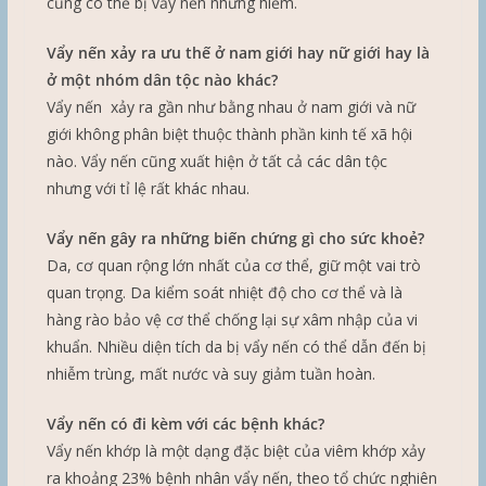
cũng có thể bị vẩy nến nhưng hiếm.
Vẩy nến xảy ra ưu thế ở nam giới hay nữ giới hay là
ở một nhóm dân tộc nào khác?
Vẩy nến xảy ra gần như bằng nhau ở nam giới và nữ
giới không phân biệt thuộc thành phần kinh tế xã hội
nào. Vẩy nến cũng xuất hiện ở tất cả các dân tộc
nhưng với tỉ lệ rất khác nhau.
Vẩy nến gây ra những biến chứng gì cho sức khoẻ?
Da, cơ quan rộng lớn nhất của cơ thể, giữ một vai trò
quan trọng. Da kiểm soát nhiệt độ cho cơ thể và là
hàng rào bảo vệ cơ thể chống lại sự xâm nhập của vi
khuẩn. Nhiều diện tích da bị vẩy nến có thể dẫn đến bị
nhiễm trùng, mất nước và suy giảm tuần hoàn.
Vẩy nến có đi kèm với các bệnh khác?
Vẩy nến khớp là một dạng đặc biệt của viêm khớp xảy
ra khoảng 23% bệnh nhân vẩy nến, theo tổ chức nghiên