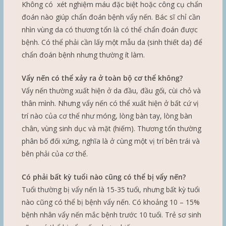
Không có xét nghiệm máu đặc biệt hoặc công cụ chẩn
đoán nào giúp chẩn đoán bệnh vẩy nến. Bác sĩ chỉ cần
nhìn vùng da có thương tổn là có thể chẩn đoán được
bệnh. Có thể phải cần lấy một mẫu da (sinh thiết da) để
chẩn đoán bệnh nhưng thường ít làm.
Vẩy nến có thể xảy ra ở toàn bộ cơ thể không?
Vẩy nến thường xuất hiện ở da đầu, đầu gối, cùi chỏ và
thân mình. Nhưng vẩy nến có thể xuất hiện ở bất cứ vị
trí nào của cơ thể như móng, lòng bàn tay, lòng bàn
chân, vùng sinh dục và mặt (hiếm). Thương tổn thường
phân bố đối xứng, nghĩa là ở cùng một vị trí bên trái và
bên phải của cơ thể.
C
ó phải bất kỳ tuổi nào cũng có thể bị vẩy nến?
Tuổi thường bị vẩy nến là 15-35 tuổi, nhưng bất kỳ tuổi
nào cũng có thể bị bệnh vẩy nến. Có khoảng 10 – 15%
bệnh nhân vẩy nến mắc bệnh trước 10 tuổi. Trẻ sơ sinh