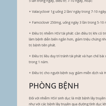
5 lần trong ngày, điều trị 7-10 ngày, hoặc:
+ Valacyclovir 1g uống 2 lần/ ngày trong 7-10 ngà
+ Famciclovir 250mg, uống ngày 3 lần trong 5-10 
+ Điều trị nhiễm HSV tái phát: cần điều trị khi có 
làm bệnh diễn biến ngắn hơn, giảm triệu chứng n
trị bệnh tiên phát.
+ Điều trị liều duy trì tránh tái phát và hạn chế bà
trong 1 năm.
+ Điều trị cho người bệnh suy giảm miễn dịch và HS
PHÒNG BỆNH
Đối với nhiễm HSV sinh dục là một bệnh lây truyền
như với các bệnh lây truyền qua đường tình dục k