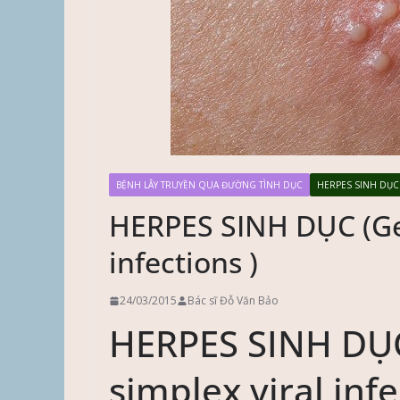
BỆNH LÂY TRUYỀN QUA ĐƯỜNG TÌNH DỤC
HERPES SINH DỤC
HERPES SINH DỤC (Gen
infections )
24/03/2015
Bác sĩ Đỗ Văn Bảo
HERPES SINH DỤC
simplex viral infe