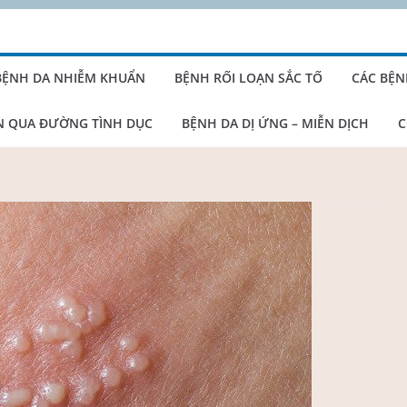
BỆNH DA NHIỄM KHUẨN
BỆNH RỐI LOẠN SẮC TỐ
CÁC BỆN
N QUA ĐƯỜNG TÌNH DỤC
BỆNH DA DỊ ỨNG – MIỄN DỊCH
C