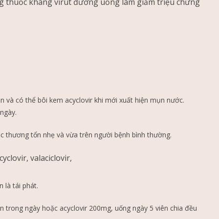
ùng thuốc kháng virút đường uống làm giảm triệu chứng
n và có thể bôi kem acyclovir khi mới xuất hiện mụn nước.
 ngày.
ác thương tổn nhẹ và vừa trên người bệnh bình thường.
clovir, valaciclovir,
 là tái phát.
ần trong ngày hoặc acyclovir 200mg, uống ngày 5 viên chia đều