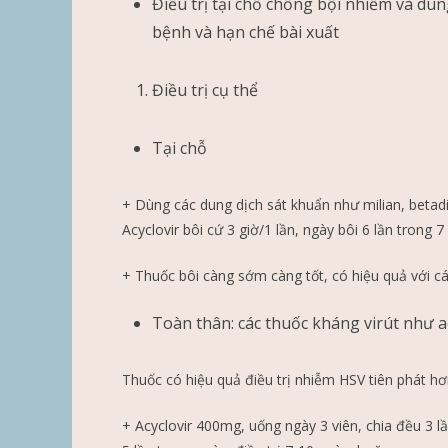
Điều trị tại chỗ chống bội nhiễm và d
bệnh và hạn chế bài xuất
Điều trị cụ thể
Tại chỗ
+ Dùng các dung dịch sát khuẩn như milian, betadi
Acyclovir bôi cứ 3 giờ/1 lần, ngày bôi 6 lần trong 7
+ Thuốc bôi càng sớm càng tốt, có hiệu quả với c
Toàn thân: các thuốc kháng virút như acy
Thuốc có hiệu quả điều trị nhiễm HSV tiên phát hơn
+ Acyclovir 400mg, uống ngày 3 viên, chia đều 3 l