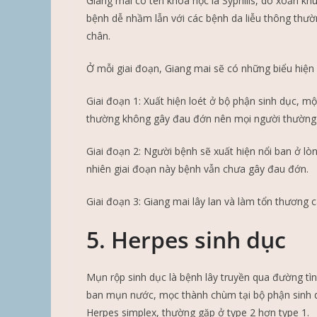
Giang mai có tên khoa học là Syphilis, do xoắn k
bệnh dễ nhầm lẫn với các bệnh da liễu thông thườ
chân.
Ở mỗi giai đoạn, Giang mai sẽ có những biểu hiện
Giai đoạn 1: Xuất hiện loét ở bộ phận sinh dục, m
thường không gây đau đớn nên mọi người thường
Giai đoạn 2: Người bệnh sẽ xuất hiện nổi ban ở lò
nhiên giai đoạn này bệnh vẫn chưa gây đau đớn.
Giai đoạn 3: Giang mai lây lan và làm tổn thương 
5. Herpes sinh dục
Mụn rộp sinh dục là bệnh lây truyền qua đường tì
ban mụn nước, mọc thành chùm tại bộ phận sinh d
Herpes simplex, thường gặp ở type 2 hơn type 1.