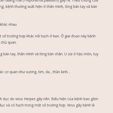
huẩn Giang mai (Treponema pallidum) gây ra. Triệu chứng của
ng, bệnh thường xuất hiện ở thân mình, lòng bàn tay và bàn
 khác nhau
ột số trường hợp khác nổi hạch ở bẹn. Ở giai đoạn này bệnh
 chủ quan.
ng bàn tay, thân mình và lòng bàn chân. U sùi ở hậu môn, tuy
các cơ quan như xương, tim, da , thần kinh…
nh dục do virus Herpes gây nên. Biểu hiện của bệnh bao gồm
ục và có hạch trong một số trường hợp. Virus gây bệnh là