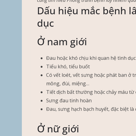
cùng tìm hiểu Phòng tránh bệnh lây nhiễm qua
Dấu hiệu mắc bệnh l
dục
Ở nam giới
Đau hoặc khó chịu khi quan hệ tình dục
Tiểu khó, tiểu buốt
Có vết loét, vết sưng hoặc phát ban ở 
mông, đùi, miệng…
Tiết dịch bất thường hoặc chảy máu từ
Sưng đau tinh hoàn
Đau, sưng hạch bạch huyết, đặc biệt là 
Ở nữ giới