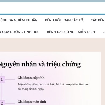
BỆNH DA NHIỄM KHUẨN
BỆNH RỐI LOẠN SẮC TỐ
CÁC BỆN
N QUA ĐƯỜNG TÌNH DỤC
BỆNH DA DỊ ỨNG – MIỄN DỊCH
C