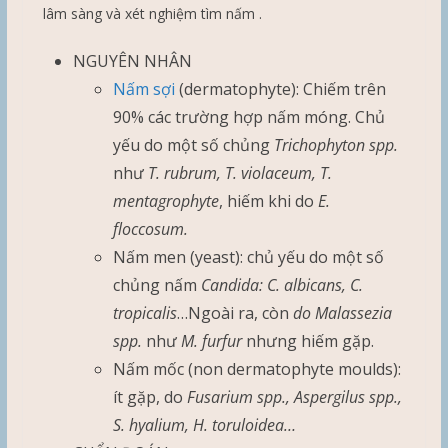
lâm sàng và xét nghiệm tìm nấm .
NGUYÊN NHÂN
Nấm sợi
(dermatophyte): Chiếm trên
90% các trường hợp nấm móng. Chủ
yếu do một số chủng
Trichophyton spp.
như
T. rubrum, T. violaceum, T.
mentagrophyte
, hiếm khi do
E.
floccosum.
Nấm men (yeast): chủ yếu do một số
chủng nấm
Candida: C. albicans, C.
tropicalis
…Ngoài ra, còn
do Malassezia
spp.
như
M. furfur
nhưng hiếm gặp.
Nấm mốc (non dermatophyte moulds):
ít gặp, do
Fusarium spp., Aspergilus spp.,
S. hyalium, H. toruloidea…