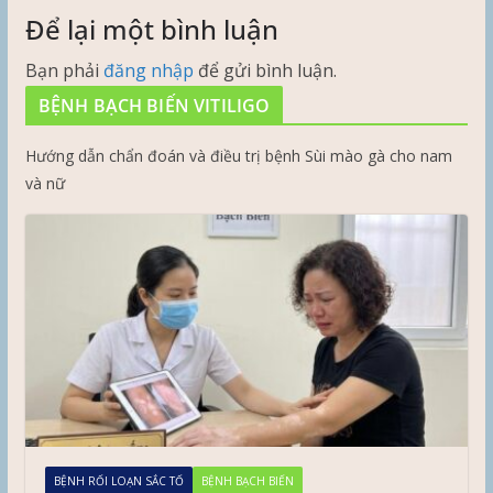
Để lại một bình luận
Bạn phải
đăng nhập
để gửi bình luận.
BỆNH BẠCH BIẾN VITILIGO
Hướng dẫn chẩn đoán và điều trị bệnh Sùi mào gà cho nam
và nữ
BỆNH RỐI LOẠN SẮC TỐ
BỆNH BẠCH BIẾN