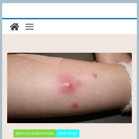
Skip
to
content
BỆNH DA NHIỄM KHUẨN
BỆNH NHỌT