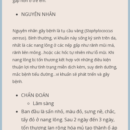
gặp hơn ở trẻ em.
NGUYÊN NHÂN
Nguyên nhân gây bệnh là tụ cầu vàng (
Staphylococcus
aereus
). Bình thường, vi khuẩn này sống ký sinh trên da,
nhất là các nang lông ở các nếp gấp như rãnh mũi má,
rãnh liên mông…hoặc các hốc tự nhiên như lỗ mũi. Khi
nang lông bị tổn thương kết hợp với những điều kiện
thuận lợi như tình trạng miễn dịch kém, suy dinh dưỡng,
mắc bệnh tiểu đường…vi khuẩn sẽ phát triển và gây
bệnh.
CHẨN ĐOÁN
Lâm sàng
Ban đầu là sẩn nhỏ, màu đỏ, sưng nề, chắc,
tấy đỏ ở nang lông. Sau 2 ngày đến 3 ngày,
tổn thương lan rộng hóa mủ tạo thành ổ áp