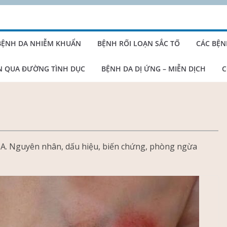
BỆNH DA NHIỄM KHUẨN
BỆNH RỐI LOẠN SẮC TỐ
CÁC BỆN
N QUA ĐƯỜNG TÌNH DỤC
BỆNH DA DỊ ỨNG – MIỄN DỊCH
C
A. Nguyên nhân, dấu hiệu, biến chứng, phòng ngừa